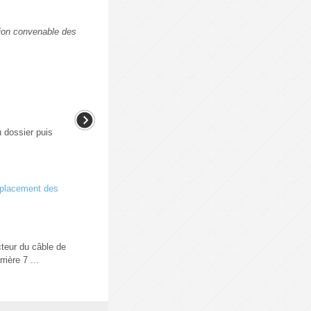
ction convenable des
u dossier puis
mplacement des
teur du câble de
rière 7 ...