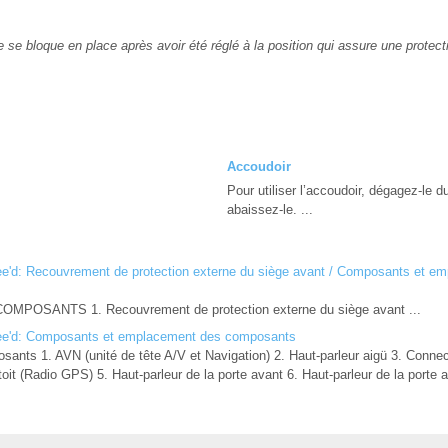
te se bloque en place après avoir été réglé à la position qui assure une prote
Accoudoir
Pour utiliser l’accoudoir, dégagez-le d
abaissez-le. ...
e'd: Recouvrement de protection externe du siège avant / Composants et e
OSANTS 1. Recouvrement de protection externe du siège avant ...
ee'd: Composants et emplacement des composants
nts 1. AVN (unité de tête A/V et Navigation) 2. Haut-parleur aigü 3. Connec
oit (Radio GPS) 5. Haut-parleur de la porte avant 6. Haut-parleur de la porte ar