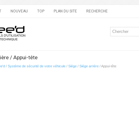
T
NOUVEAU
TOP
PLAN DU SITE
RECHERCHE
ière / Appui-tête
ee'd
/
Système de sécurité de votre véhicule
/
Siège
/
Siège arrière
/ Appui-tête