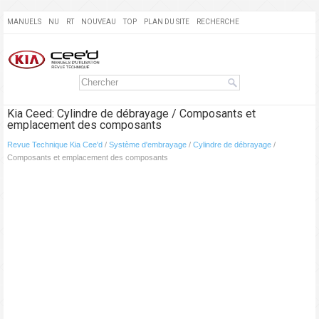
MANUELS
NU
RT
NOUVEAU
TOP
PLAN DU SITE
RECHERCHE
Kia Ceed: Cylindre de débrayage / Composants et
emplacement des composants
Revue Technique Kia Cee'd
/
Système d'embrayage
/
Cylindre de débrayage
/
Composants et emplacement des composants