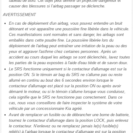
tableau de bord. Cet objet peut devenir un projectile dangereux et
causer des blessures si l’airbag passager se déclenche.
AVERTISSEMENT
En cas de déploiement d'un airbag, vous pouvez entendre un bruit
détonant et voir apparaître une poussière fine libérée dans le véhicule.
Ces manifestations sont normales et sans danger, les airbags sont
emballés dans cette poudre fine. La poussière libérée lors du
déploiement de l'airbag peut entraîner une irritation de la peau ou des
yeux et aggraver l'asthme chez certaines personnes. Après un
accident au cours duquel les airbags se sont déclenchés, lavez toutes
les parties de la peau exposées à l'aide d'eau tiède et de savon doux.
Le SRS fonctionne uniquement si le contacteur d'allumage est sur la
position ON. Si le témoin air bag du SRS ne s'allume pas ou reste
allumé en continu au bout des 6 secondes environ lorsque le
contacteur d'allumage est placé sur la position ON ou après avoir
démarré le moteur, ou si le témoin s'allume lorsque vous conduisez,
cela signifie que le SRS ne fonctionne pas correctement. Dans ce
cas, nous vous conseillons de faire inspecter le système de votre
véhicule par un concessionnaire Kia agréé.
Avant de remplacer un fusible ou de débrancher une borne de batterie,
tournez le contacteur d’allumage dans la position LOCK, puis enlevez
le contacteur. N’enlevez ou ne remplacez jamais le(s) fusible(s)
relié(s) à l’airbag lorsque le contacteur d’allumage est sur la position