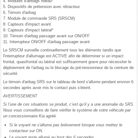
4. Modules d'airbags rideau*
5. Dispositifs de prétension avec rétracteur
6. Témoin d'airbag
7. Module de commande SRS (SRSCM)
8. Capteurs d'impact avant
9. Capteurs d'impact latéral*
10. Témoin d'airbag passager avant sur ON/OFF
11. Interrupteur ON/OFF d'airbag passager avant
Le SRSCM surveille continuellement tous les éléments tandis que
l'interrupteur d'allumage est ACTIVE afin de déterminer si un impact
frontal, quasifrontal ou latéral est suffisamment grave pour nécessiter le
déploiement de l'airbag ou le blocage du pré-tensionneur de la ceinture de
sécurité.
Le témoin d'airbag SRS sur le tableau de bord s'allume pendant environ 6
secondes après avoir mis le contact puis s'éteint.
AVERTISSEMENT
Si l’une de ces situations se produit, c’est qu’il y a une anomalie du SRS.
Nous vous conseillons de faire vérifier le système de votre véhicule par
un concessionnaire Kia agréé.
Si le voyant ne s'allume pas brièvement lorsque vous mettez le
contacteur sur ON.
Le voyant reste allumé au bout des 6 secondes.