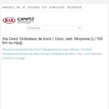
MANUELS
NU
RT
NOUVEAU
TOP
PLAN DU SITE
RECHERCHE
Kia Ceed: Ordinateur de bord / Cons. carb. Moyenne (L/100
km ou mpg)
Manuel du proprietaire Kia Cee'd
/
Équipements de votre véhicule
/
Combiné
d'instruments (Champ de vision normal)
/
Ordinateur de bord
/ Cons. carb. Moyenne
(L/100 km ou mpg)