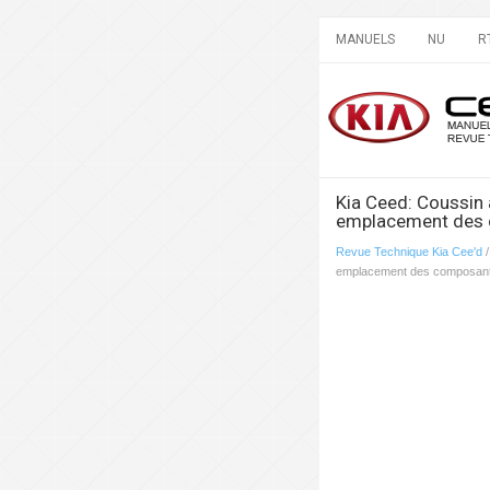
MANUELS
NU
R
Kia Ceed: Coussin a
emplacement des
Revue Technique Kia Cee'd
emplacement des composan