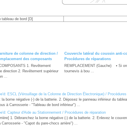
 tableau de bord [D]
rniture de colonne de direction /
Couvercle latéral du coussin anti-co
emplacement des composants
Procédures de réparations
OMPOSANTS 1. Revêtement
REMPLACEMENT (Gauche) • Si on fait
de direction 2. Revêtement supérieur
tournevis à bou ...
n ...
'd: ESCL (Vérouillage de la Colonne de Direction Électronique) / Procédures 
 borne négative (-) de la batterie. 2. Déposez le panneau inférieur du table
us à Carrosserie - "Tableau de bord inférieur") ...
'd: Capteur d'Aide au Stationnement / Procédures de réparation
ère] 1. Débranchez la borne négative (-) de la batterie. 2. Enlevez le couver
 Carrosserie - "Capot du pare-chocs arrière") ...