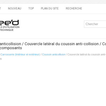
T
NOUVEAU
TOP
PLAN DU SITE
RECHERCHE
nticollision / Couvercle latéral du coussin anti-collision /
 composants
/
Carrosserie (Intérieur et extérieur)
/
Coussin anticollision
/ Couvercle latéral du coussin anti
ts