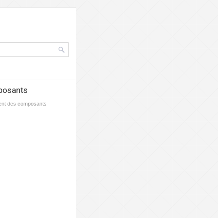
posants
ent des composants