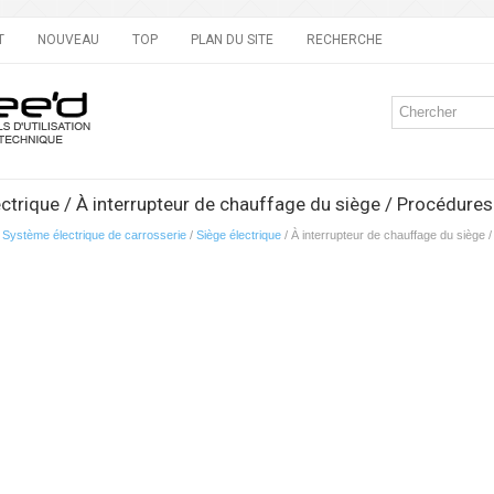
T
NOUVEAU
TOP
PLAN DU SITE
RECHERCHE
ectrique / À interrupteur de chauffage du siège / Procédures
/
Système électrique de carrosserie
/
Siège électrique
/ À interrupteur de chauffage du siège 