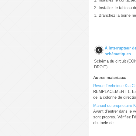
1.
Installez le contacte
2.
Installez le tableau d
3.
Branchez la borne néga
À interrupteur 
schématiques
Schéma du circuit (
DROIT) ...
Autres materiaux:
Revue Technique Kia Cee
REMPLACEMENT 1. Enlevez
de la colonne de directi
Manuel du proprietaire K
Avant d’entrer dans le v
sont propres. Vérifiez l
obstacle de ...