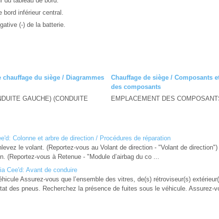
ur du tableau de bord.
e bord inférieur central.
tive (-) de la batterie.
de chauffage du siège / Diagrammes
Chauffage de siège / Composants 
des composants
CONDUITE GAUCHE) (CONDUITE
EMPLACEMENT DES COMPOSANTS 
'd: Colonne et arbre de direction / Procédures de réparation
 le volant. (Reportez-vous au Volant de direction - "Volant de direction") 
on. (Reportez-vous à Retenue - "Module d’airbag du co ...
ia Cee'd: Avant de conduire
éhicule Assurez-vous que l’ensemble des vitres, de(s) rétroviseur(s) extérieur
’état des pneus. Recherchez la présence de fuites sous le véhicule. Assurez-v