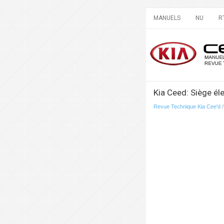
MANUELS
NU
R
Kia Ceed: Siège él
Revue Technique Kia Cee'd