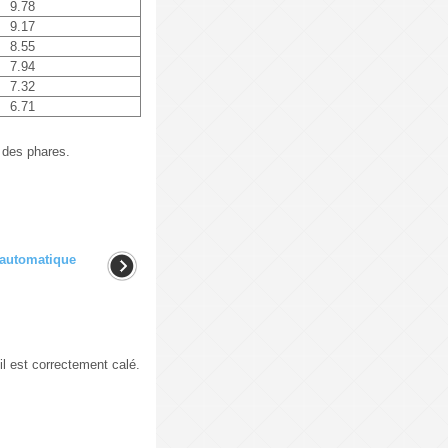
9.78
9.17
8.55
7.94
7.32
6.71
u des phares.
 automatique
l est correctement calé.