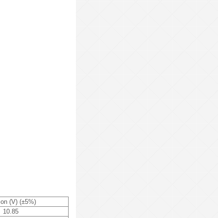
ion (V) (±5%)
10.85