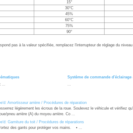
15°
30°C
45%
60°C
75%
90°
espond pas à la valeur spécifiée, remplacez l'interrupteur de réglage du nivea
ématiques
Système de commande d′éclairage
 ...
...
'd: Amortisseur arrière / Procédures de réparation
ez légèrement les écrous de la roue. Soulevez le véhicule et vérifiez qu'i
ue/pneu arrière (A) du moyeu arrière. Co ...
'd: Garniture du toit / Procédures de réparations
z des gants pour protéger vos mains. • ...