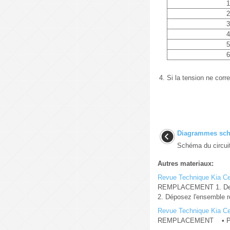
1
2
3
4
5
6
4.
Si la tension ne corr
Diagrammes sch
Schéma du circuit
Autres materiaux:
Revue Technique Kia Cee
REMPLACEMENT 1. Desserr
2. Déposez l'ensemble ro
Revue Technique Kia Cee
REMPLACEMENT • Porte