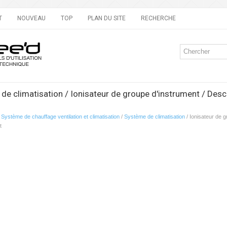
T
NOUVEAU
TOP
PLAN DU SITE
RECHERCHE
de climatisation / Ionisateur de groupe d'instrument / Descr
/
Système de chauffage ventilation et climatisation
/
Système de climatisation
/ Ionisateur de g
t