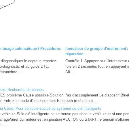
mbuage automatique / Procédures
Ionisateur de groupe d'instrument 
réparation
t diagnostiquer le capteur, reportez-
Contrôle 1. Appuyez sur l’interrupteu
o-diagnostic et au guide DTC.
fois en 2 secondes tout en appuyant su
ranchez ...
Aff ...
e'd: Recherche de pannes
oblème Cause possible Solution Pas d'accouplement Le dispositif Bluetoo
 Entrez le mode d'accouplement Bluetooth (recherche) ...
ia Cee'd: Pour véhicule équipé du système de clé intelligente
hicule Si la clé intelligente ne se trouve pas dans le véhicule et si une po
arrage/arrêt du moteur est en position ACC, ON ou START, le témoin s’allume
 ...