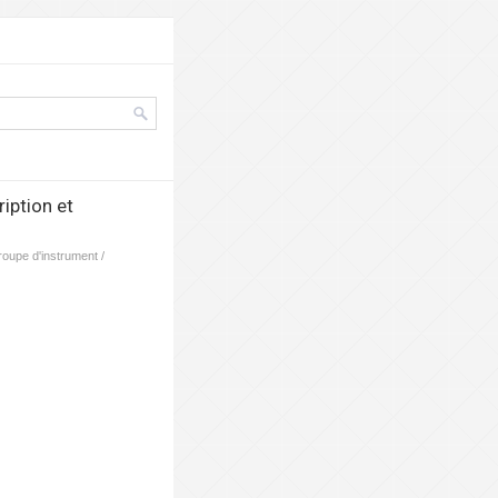
iption et
roupe d'instrument /