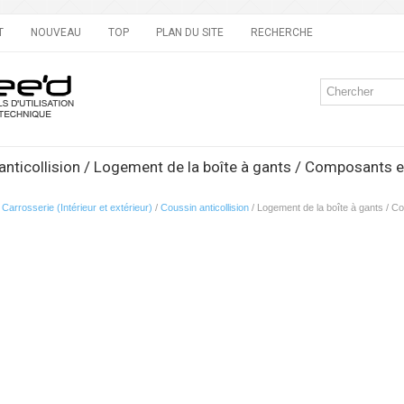
T
NOUVEAU
TOP
PLAN DU SITE
RECHERCHE
anticollision / Logement de la boîte à gants / Composants
/
Carrosserie (Intérieur et extérieur)
/
Coussin anticollision
/ Logement de la boîte à gants / 