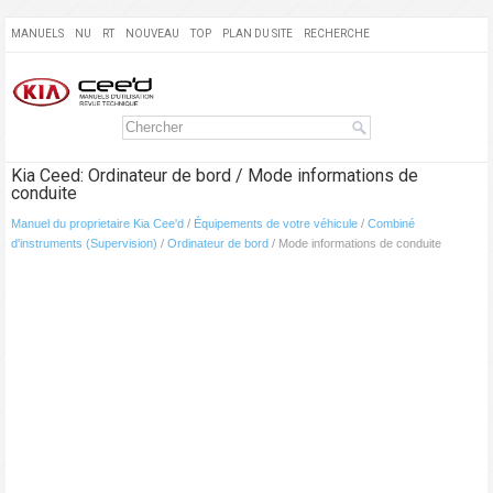
MANUELS
NU
RT
NOUVEAU
TOP
PLAN DU SITE
RECHERCHE
Kia Ceed: Ordinateur de bord / Mode informations de
conduite
Manuel du proprietaire Kia Cee'd
/
Équipements de votre véhicule
/
Combiné
d'instruments (Supervision)
/
Ordinateur de bord
/ Mode informations de conduite