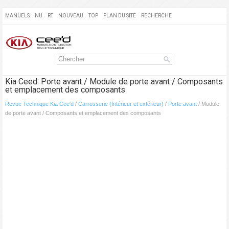
MANUELS
NU
RT
NOUVEAU
TOP
PLAN DU SITE
RECHERCHE
Kia Ceed: Porte avant / Module de porte avant / Composants
et emplacement des composants
Revue Technique Kia Cee'd
/
Carrosserie (Intérieur et extérieur)
/
Porte avant
/ Module
de porte avant / Composants et emplacement des composants