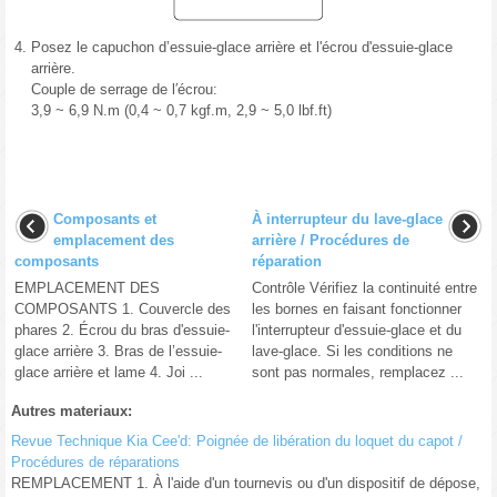
4.
Posez le capuchon d’essuie-glace arrière et l'écrou d'essuie-glace
arrière.
Couple de serrage de l′écrou:
3,9 ~ 6,9 N.m (0,4 ~ 0,7 kgf.m, 2,9 ~ 5,0 lbf.ft)
Composants et
À interrupteur du lave-glace
emplacement des
arrière / Procédures de
composants
réparation
EMPLACEMENT DES
Contrôle Vérifiez la continuité entre
COMPOSANTS 1. Couvercle des
les bornes en faisant fonctionner
phares 2. Écrou du bras d'essuie-
l'interrupteur d'essuie-glace et du
glace arrière 3. Bras de l’essuie-
lave-glace. Si les conditions ne
glace arrière et lame 4. Joi ...
sont pas normales, remplacez ...
Autres materiaux:
Revue Technique Kia Cee'd: Poignée de libération du loquet du capot /
Procédures de réparations
REMPLACEMENT 1. À l'aide d'un tournevis ou d'un dispositif de dépose,