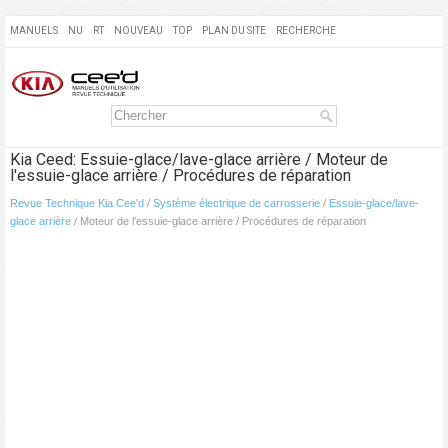
MANUELS
NU
RT
NOUVEAU
TOP
PLAN DU SITE
RECHERCHE
Kia Ceed: Essuie-glace/lave-glace arrière / Moteur de
l′essuie-glace arrière / Procédures de réparation
Revue Technique Kia Cee'd
/
Système électrique de carrosserie
/
Essuie-glace/lave-
glace arrière
/ Moteur de l′essuie-glace arrière / Procédures de réparation