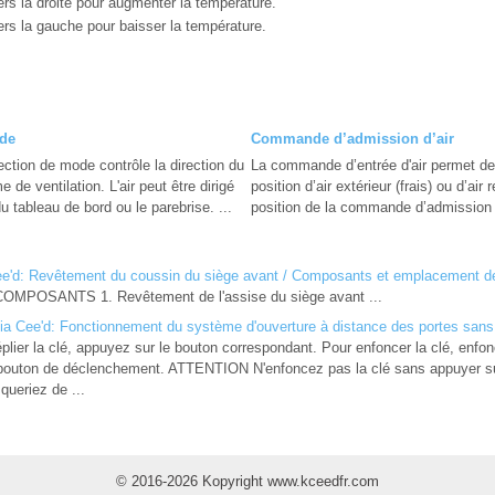
ers la droite pour augmenter la température.
ers la gauche pour baisser la température.
ode
Commande d’admission d’air
ection de mode contrôle la direction du
La commande d’entrée d'air permet de 
e de ventilation. L'air peut être dirigé
position d’air extérieur (frais) ou d’air
du tableau de bord ou le parebrise. ...
position de la commande d’admission d
e'd: Revêtement du coussin du siège avant / Composants et emplacement 
OSANTS 1. Revêtement de l'assise du siège avant ...
Kia Cee'd: Fonctionnement du système d'ouverture à distance des portes sans
plier la clé, appuyez sur le bouton correspondant. Pour enfoncer la clé, enf
 bouton de déclenchement. ATTENTION N'enfoncez pas la clé sans appuyer su
queriez de ...
© 2016-2026 Kopyright www.kceedfr.com