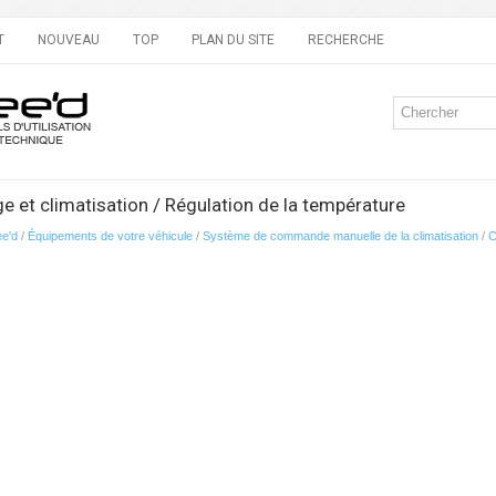
T
NOUVEAU
TOP
PLAN DU SITE
RECHERCHE
e et climatisation / Régulation de la température
ee'd
/
Équipements de votre véhicule
/
Système de commande manuelle de la climatisation
/
C