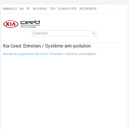
MANUELS
NU
RT
NOUVEAU
TOP
PLAN DU SITE
RECHERCHE
Kia Ceed: Entretien / Système anti-pollution
Manuel du proprietaire Kia Cee'd
/
Entretien
/ Système anti-pollution