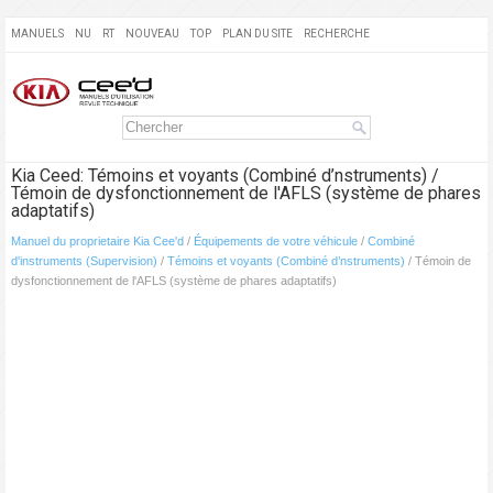
MANUELS
NU
RT
NOUVEAU
TOP
PLAN DU SITE
RECHERCHE
Kia Ceed: Témoins et voyants (Combiné d’nstruments) /
Témoin de dysfonctionnement de l'AFLS (système de phares
adaptatifs)
Manuel du proprietaire Kia Cee'd
/
Équipements de votre véhicule
/
Combiné
d'instruments (Supervision)
/
Témoins et voyants (Combiné d’nstruments)
/ Témoin de
dysfonctionnement de l'AFLS (système de phares adaptatifs)