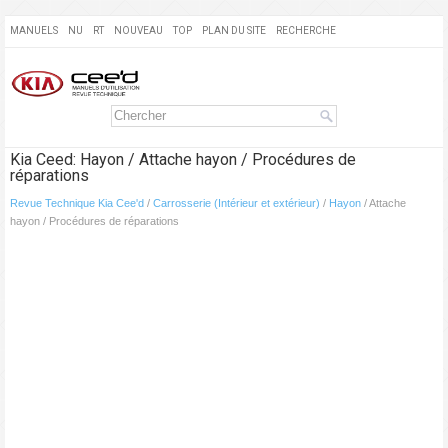
MANUELS
NU
RT
NOUVEAU
TOP
PLAN DU SITE
RECHERCHE
Kia Ceed: Hayon / Attache hayon / Procédures de
réparations
Revue Technique Kia Cee'd
/
Carrosserie (Intérieur et extérieur)
/
Hayon
/ Attache
hayon / Procédures de réparations