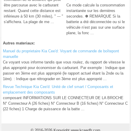
être parcourue avec le carburant
Ce mode calcule la consommation
restant. Quand cette distance est
instantanée sur les dernières
inférieure à 50 km (30 miles), " --- "
secondes. ✽ REMARQUE Si la
s'affichera. La plage de me ...
batterie a été déconnectée ou si le
véhicule n’est pas sur une surface
plane, la fonc ...
Autres materiaux:
Manuel du proprietaire Kia Cee'd: Voyant de commande de boîtepont
manuelle
Ce voyant vous informe tandis que vous roulez, du rapport de vitesse le
plus approprié pour économiser du carburant. Par exemple : Indique que
passer en 3ème est plus approprié (le rapport actuel étant la 2nde ou la
1ère). : Indique que rétrograder en 3ème est plus approprié ...
Revue Technique Kia Cee'd: Unité de clef smart / Composants et
emplacement des composants
composant INFORMATIONS SUR LE CONNECTEUR DE LA BROCHE
N° Connecteur A (26 fiches) N° Connecteur B (16 fiches) N° Connecteur C
(22 fiches) 1 Charge de puissance de la batte ...
© 2016-2026 Kopyright www.kceedfr.com