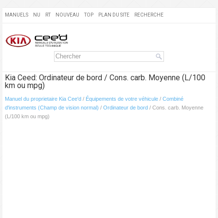
MANUELS
NU
RT
NOUVEAU
TOP
PLAN DU SITE
RECHERCHE
Kia Ceed: Ordinateur de bord / Cons. carb. Moyenne (L/100
km ou mpg)
Manuel du proprietaire Kia Cee'd
/
Équipements de votre véhicule
/
Combiné
d'instruments (Champ de vision normal)
/
Ordinateur de bord
/ Cons. carb. Moyenne
(L/100 km ou mpg)