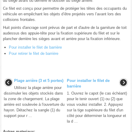
du siège avant ou derrière le dossier du siège arrière.
Ce filet est conçu pour permettre de protéger les têtes des occupants du
véhicule en empêchant les objets d’être projetés vers l’avant lors des
collisions frontales.
Huit points d'ancrage sont prévus de part et d'autre de la garniture de toit
audessus des appuie-tête pour la fixation supérieure du filet et sur le
plancher derrière les sièges avant et arrière pour la fixation inférieure.
Pour installer le filet de barrière
Pour retirer le filet de barrière
Plage arrière (3 et 5 portes)
Pour installer le filet de
barrière
Utilisez la plage arrière pour
dissimuler les objets stockés dans
1. Ouvrez le capot (le cas échéant)
la zone de chargement. La plage
pour le tenir ouvert (1) ou (2) que
arrière est soulevée à l'ouverture du
vous voulez installer. 2. Appuyez
hayon. Détachez la sangle (1) du
sur la tige supérieure du filet d'un
support pour r ...
côté pour déterminer la longueur et
la d ...
Autres materiaux: