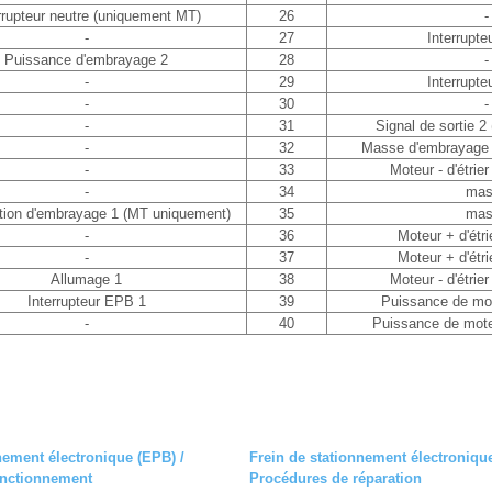
rrupteur neutre (uniquement MT)
26
-
-
27
Interrupt
Puissance d'embrayage 2
28
-
-
29
Interrupt
-
30
-
-
31
Signal de sortie 
-
32
Masse d'embrayage 
-
33
Moteur - d'étrie
-
34
mas
tion d'embrayage 1 (MT uniquement)
35
mas
-
36
Moteur + d'étrie
-
37
Moteur + d'étrie
Allumage 1
38
Moteur - d'étrie
Interrupteur EPB 1
39
Puissance de mote
-
40
Puissance de mote
nement électronique (EPB) /
Frein de stationnement électronique
fonctionnement
Procédures de réparation