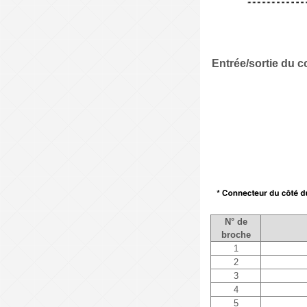
Entrée/sortie du 
N° de
broche
1
2
3
4
5