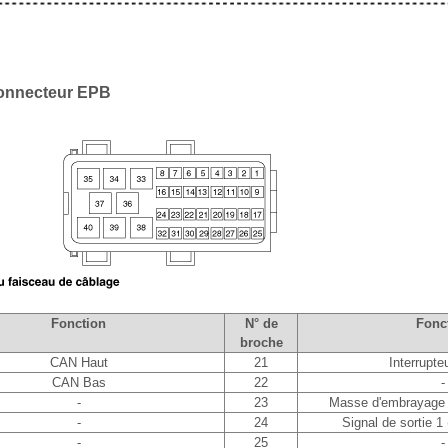
connecteur EPB
Fonction
N° de
Fonc
broche
CAN Haut
21
Interrupt
CAN Bas
22
-
-
23
Masse d'embrayage 
-
24
Signal de sortie 
-
25
-