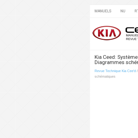
MANUELS
NU
R
Kia Ceed: Système 
Diagrammes sché
Revue Technique Kia Cee'd
schématiques