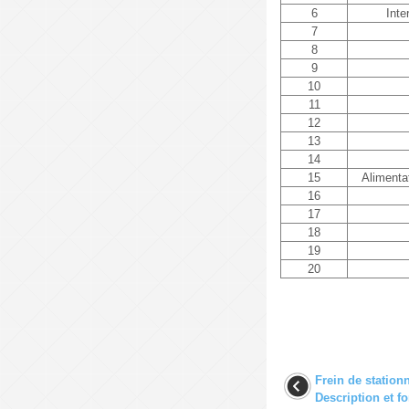
6
Inte
7
8
9
10
11
12
13
14
15
Alimenta
16
17
18
19
20
Frein de station
Description et 