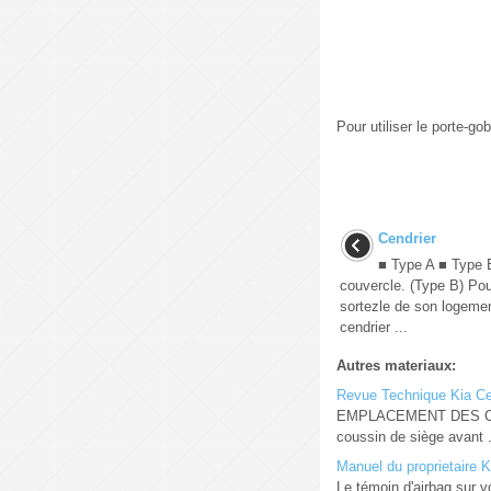
Pour utiliser le porte-go
Cendrier
■ Type A ■ Type B 
couvercle. (Type B) Pour
sortezle de son logeme
cendrier ...
Autres materiaux:
Revue Technique Kia Ce
EMPLACEMENT DES COMPO
coussin de siège avant .
Manuel du proprietaire K
Le témoin d'airbag sur v