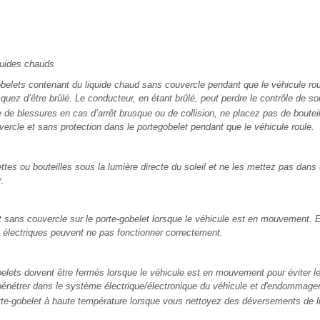
ides chauds
belets contenant du liquide chaud sans couvercle pendant que le véhicule roul
quez d’être brûlé. Le conducteur, en étant brûlé, peut perdre le contrôle de so
e de blessures en cas d’arrêt brusque ou de collision, ne placez pas de bouteil
rcle et sans protection dans le portegobelet pendant que le véhicule roule.
tes ou bouteilles sous la lumière directe du soleil et ne les mettez pas dans
r.
 sans couvercle sur le porte-gobelet lorsque le véhicule est en mouvement.
s électriques peuvent ne pas fonctionner correctement.
belets doivent être fermés lorsque le véhicule est en mouvement pour éviter 
e pénétrer dans le système électrique/électronique du véhicule et d'endommag
te-gobelet à haute température lorsque vous nettoyez des déversements de li