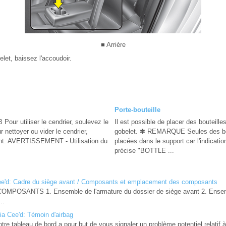
■ Arrière
belet, baissez l'accoudoir.
Porte-bouteille
Pour utiliser le cendrier, soulevez le
Il est possible de placer des bouteille
 nettoyer ou vider le cendrier,
gobelet. ✽ REMARQUE Seules des bout
nt. AVERTISSEMENT - Utilisation du
placées dans le support car l'indicatio
précise "BOTTLE ...
e'd: Cadre du siège avant / Composants et emplacement des composants
SANTS 1. Ensemble de l'armature du dossier de siège avant 2. Ensemb
..
ia Cee'd: Témoin d'airbag
otre tableau de bord a pour but de vous signaler un problème potentiel relatif à