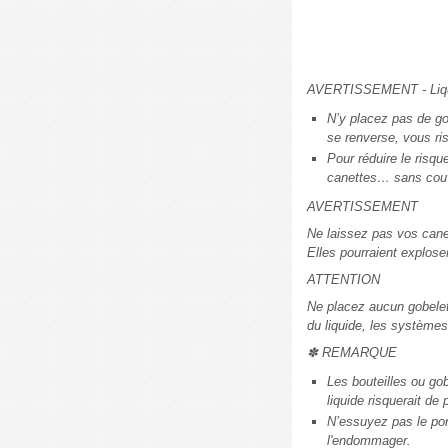
AVERTISSEMENT - Liqu
N’y placez pas de go
se renverse, vous ris
Pour réduire le risqu
canettes… sans couve
AVERTISSEMENT
Ne laissez pas vos canet
Elles pourraient explose
ATTENTION
Ne placez aucun gobelet
du liquide, les système
✽ REMARQUE
Les bouteilles ou go
liquide risquerait d
N’essuyez pas le por
l'endommager.