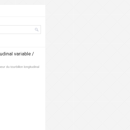
dinal variable /
ur du tourbillon longitudinal