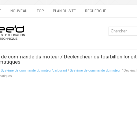
T
NOUVEAU
TOP
PLAN DU SITE
RECHERCHE
de commande du moteur / Decléncheur du tourbillon longitu
matiques
/
Système de commande du moteur/carburant
/
Système de commande du moteur
/ Declénche
matiques