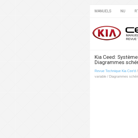
MANUELS
NU
R
Kia Ceed: Système 
Diagrammes sché
Revue Technique Kia Cee'd
variable / Diagrammes sché