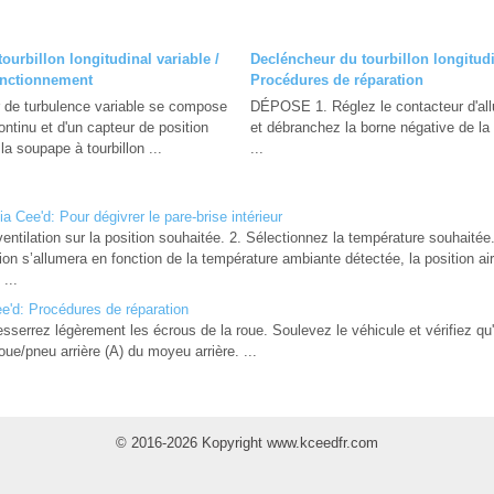
ourbillon longitudinal variable /
Decléncheur du tourbillon longitudi
fonctionnement
Procédures de réparation
r de turbulence variable se compose
DÉPOSE 1. Réglez le contacteur d'al
ntinu et d'un capteur de position
et débranchez la borne négative de la ba
la soupape à tourbillon ...
...
a Cee'd: Pour dégivrer le pare-brise intérieur
ventilation sur la position souhaitée. 2. Sélectionnez la température souhaitée
ion s’allumera en fonction de la température ambiante détectée, la position air 
...
'd: Procédures de réparation
ez légèrement les écrous de la roue. Soulevez le véhicule et vérifiez qu'i
ue/pneu arrière (A) du moyeu arrière. ...
© 2016-2026 Kopyright www.kceedfr.com