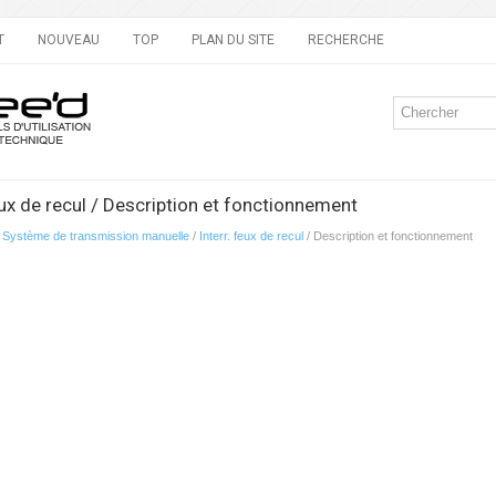
T
NOUVEAU
TOP
PLAN DU SITE
RECHERCHE
eux de recul / Description et fonctionnement
/
Système de transmission manuelle
/
Interr. feux de recul
/ Description et fonctionnement