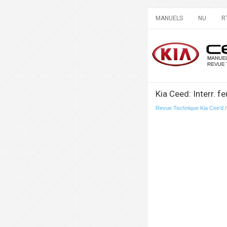
MANUELS
NU
R
Kia Ceed: Interr. f
Revue Technique Kia Cee'd