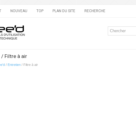
T
NOUVEAU
TOP
PLAN DU SITE
RECHERCHE
/ Filtre à air
ee'd
/
Entretien
/ Filtre à air