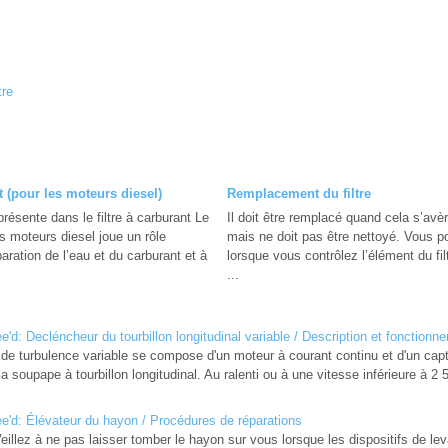
tre
t (pour les moteurs diesel)
Remplacement du filtre
résente dans le filtre à carburant Le
Il doit être remplacé quand cela s’avè
les moteurs diesel joue un rôle
mais ne doit pas être nettoyé. Vous po
aration de l’eau et du carburant et à
lorsque vous contrôlez l’élément du filt
...
d: Decléncheur du tourbillon longitudinal variable / Description et fonctionn
 de turbulence variable se compose d'un moteur à courant continu et d'un capt
la soupape à tourbillon longitudinal. Au ralenti ou à une vitesse inférieure à 2
'd: Élévateur du hayon / Procédures de réparations
 à ne pas laisser tomber le hayon sur vous lorsque les dispositifs de le