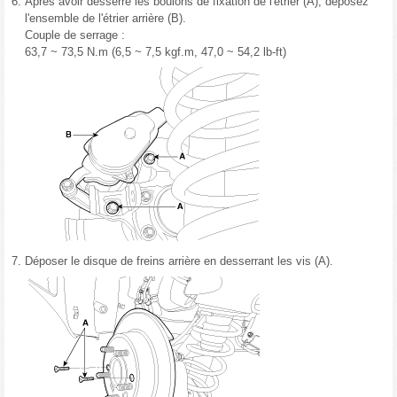
6.
Après avoir desserré les boulons de fixation de l'étrier (A), déposez
l'ensemble de l'étrier arrière (B).
Couple de serrage :
63,7 ~ 73,5 N.m (6,5 ~ 7,5 kgf.m, 47,0 ~ 54,2 lb-ft)
7.
Déposer le disque de freins arrière en desserrant les vis (A).