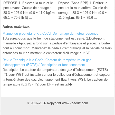
DÉPOSE 1. Enlevez la roue et le
Dépose [Sans EPB] 1. Retirez le
pneu avant. Couple de serrage :
pneu et la roue arrière. Couple de
88,3 ~ 107,9 Nm (9,0 ~ 11,0 kgf.m,
serrage : 88,3 ~ 107,9 Nm (9,0 ~
65,1 ~ 79,6 lb-ft) ...
11,0 kgf.m, 65,1 ~ 79,6 ...
Autres materiaux:
Manuel du proprietaire Kia Cee'd: Démarrage du moteur essence
1.Assurez-vous que le frein de stationnement est serré. 2.Boîte-pont
manuelle - Appuyez à fond sur la pédale d’embrayage et placez la boîte-
pont au point mort. Maintenez la pédale d’embrayage et la pédale de frein
enfoncées tout en mettant le contacteur d’allumage sur ST ...
Revue Technique Kia Cee'd: Capteur de température du gaz
d’échappement (EGTS) / Description et fonctionnement
Description Le capteur de température des gaz d'échappement (EGTS)
n°1 pour WGT est installé sur sur le collecteur d'échappement et capteur
la température des gaz d'échappement fluant vers WGT. Le capteur de
température (EGTS) n°2 pour DPF est install� ...
© 2016-2026 Kopyright www.kceedfr.com