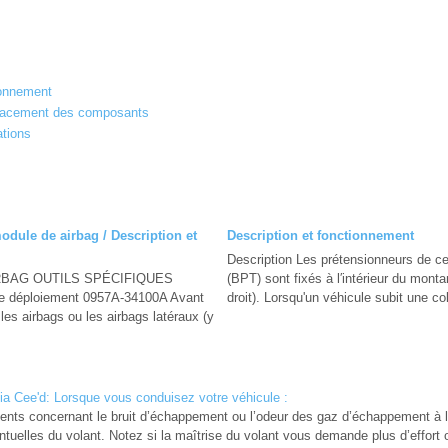
ionnement
lacement des composants
ations
dule de airbag / Description et
Description et fonctionnement
Description Les prétensionneurs de ce
RBAG OUTILS SPÉCIFIQUES
(BPT) sont fixés à l′intérieur du mont
 déploiement 0957A-34100A Avant
droit). Lorsqu'un véhicule subit une coll
les airbags ou les airbags latéraux (y
Kia Cee'd: Lorsque vous conduisez votre véhicule :
nts concernant le bruit d’échappement ou l’odeur des gaz d’échappement à l’i
ntuelles du volant. Notez si la maîtrise du volant vous demande plus d’effort o