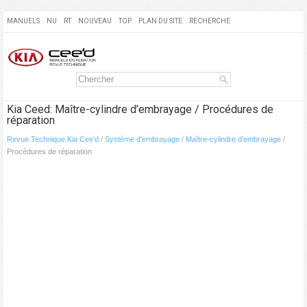
MANUELS
NU
RT
NOUVEAU
TOP
PLAN DU SITE
RECHERCHE
Kia Ceed: Maître-cylindre d’embrayage / Procédures de
réparation
Revue Technique Kia Cee'd
/
Système d'embrayage
/
Maître-cylindre d’embrayage
/
Procédures de réparation