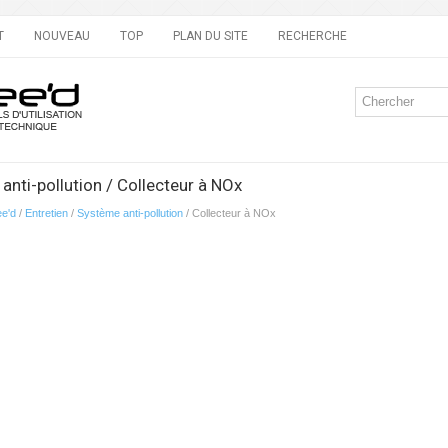
T
NOUVEAU
TOP
PLAN DU SITE
RECHERCHE
anti-pollution / Collecteur à NOx
ee'd
/
Entretien
/
Système anti-pollution
/ Collecteur à NOx