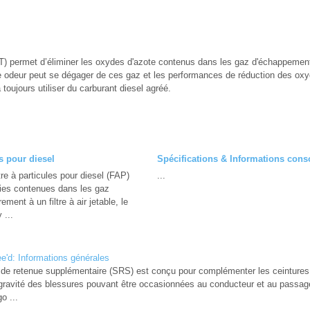
T) permet d’éliminer les oxydes d'azote contenus dans les gaz d'échappement
ne odeur peut se dégager de ces gaz et les performances de réduction des oxy
à toujours utiliser du carburant diesel agréé.
es pour diesel
Spécifications & Informations co
re à particules pour diesel (FAP)
...
uies contenues dans les gaz
ment à un filtre à air jetable, le
 ...
'd: Informations générales
de retenue supplémentaire (SRS) est conçu pour complémenter les ceintures 
 gravité des blessures pouvant être occasionnées au conducteur et au passage
o ...