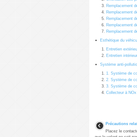
Remplacement de l
Remplacement de 
Remplacement de 
Remplacement de 
Remplacement de l
Esthétique du véhicu
Entretien extérieu
Entretien intérieu
Système anti-polluti
1. Système de co
2. Système de co
3. Système de co
Collecteur à NOx
Précautions rel
Placez le contact
que le volant ne soit pa