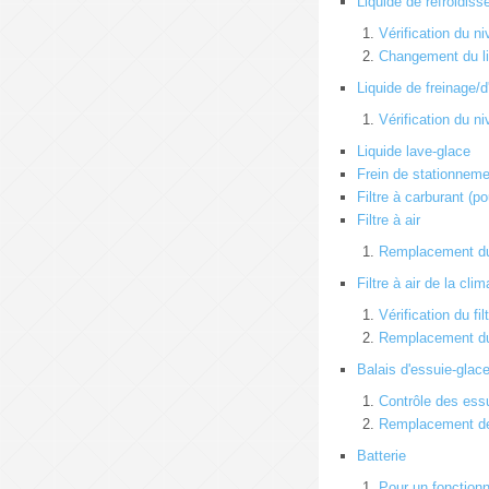
Liquide de refroidis
Vérification du n
Changement du li
Liquide de freinage/
Vérification du n
Liquide lave-glace
Frein de stationnemen
Filtre à carburant (p
Filtre à air
Remplacement du 
Filtre à air de la clim
Vérification du fil
Remplacement du 
Balais d'essuie-glac
Contrôle des ess
Remplacement de
Batterie
Pour un fonctionn