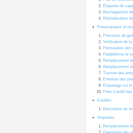
Étiquette de capac
Rechargement de 
Réinitialisation 
Pneumatiques et ro
Pressions de gon
Vérification de l
Permutation des
Parallélisme et é
Remplacement d
Remplacement de
Traction des pne
Entretien des pn
Étiquetage sur l
Pneu à profil bas
Fusibles
Description du boî
Ampoules
Remplacement de 
Orientation des ph