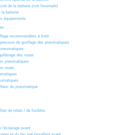
ité de la batterie (voir l'exemple)
la batterie
des équipements
ues
flage recommandées à froid
a pression de gonflage des pneumatiques
 pneumatiques
quilibrage des roues
es pneumatiques
s roues
umatiques
eumatiques
e flanc du pneumatique
tier de relais / de fusibles
l'éclairage avant
ares et du feu anti-brouillard avant