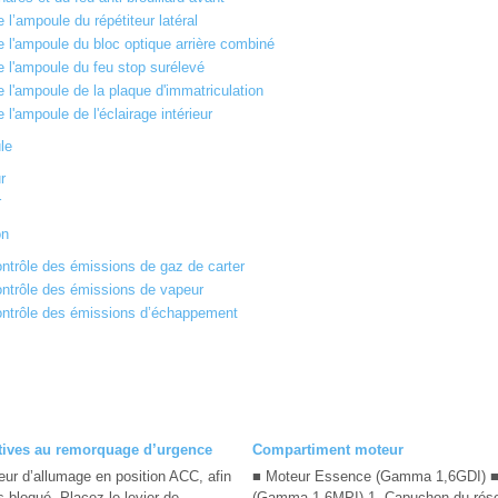
’ampoule du répétiteur latéral
l'ampoule du bloc optique arrière combiné
l'ampoule du feu stop surélevé
l'ampoule de la plaque d'immatriculation
'ampoule de l'éclairage intérieur
le
r
r
on
ntrôle des émissions de gaz de carter
ntrôle des émissions de vapeur
ntrôle des émissions d’échappement
atives au remorquage d’urgence
Compartiment moteur
eur d’allumage en position ACC, afin
■ Moteur Essence (Gamma 1,6GDI) ■
s bloqué. Placez le levier de
(Gamma 1,6MPI) 1. Capuchon du réser