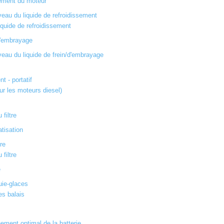
sement du moteur
iveau du liquide de refroidissement
quide de refroidissement
d'embrayage
iveau du liquide de frein/d'embrayage
t - portatif
our les moteurs diesel)
filtre
atisation
tre
filtre
e
uie-glaces
s balais
ement optimal de la batterie