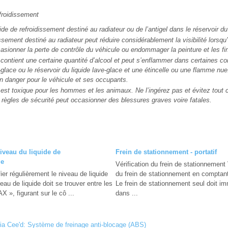
oidissement
uide de refroidissement destiné au radiateur ou de l’antigel dans le réservoir du
issement destiné au radiateur peut réduire considérablement la visibilité lorsqu’i
asionner la perte de contrôle du véhicule ou endommager la peinture et les fin
 contient une certaine quantité d’alcool et peut s’enflammer dans certaines co
-glace ou le réservoir du liquide lave-glace et une étincelle ou une flamme nu
un danger pour le véhicule et ses occupants.
 est toxique pour les hommes et les animaux. Ne l’ingérez pas et évitez tout 
règles de sécurité peut occasionner des blessures graves voire fatales.
niveau du liquide de
Frein de stationnement - portatif
ge
Vérification du frein de stationnement 
er régulièrement le niveau de liquide
du frein de stationnement en comptant
veau de liquide doit se trouver entre les
Le frein de stationnement seul doit im
 », figurant sur le cô ...
dans ...
Kia Cee'd: Système de freinage anti-blocage (ABS)