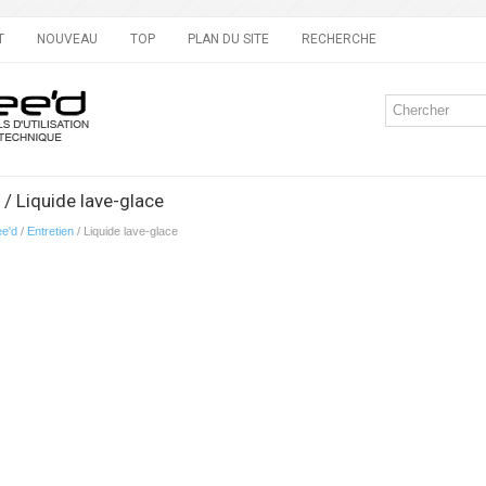
T
NOUVEAU
TOP
PLAN DU SITE
RECHERCHE
 / Liquide lave-glace
ee'd
/
Entretien
/ Liquide lave-glace