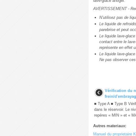
lave-glace antigel.
AVERTISSEMENT - Refr
N’utilisez pas de liq
Le liquide de refroid
parebrise et peut occ
Le liquide lave-glace
contact entre le lave
représente en effet 
Le liquide lave-glace
Ne pas observer ces 
Vérification du 
frein/d'embraya
■ Type A ■ Type B Vérifi
dans le réservoir. Le ni
repères « MIN » et « MAX
Autres materiaux:
Manuel du proprietaire 