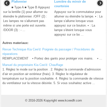
Plafonnier
Lumière du miroir de
courtoisie
■ Type A ■ Type B Appuyez
sur la lentille (1) pour allumer ou
Appuyez sur le commutateur pour
éteindre le plafonnier. /OFF (2) :
allumer ou éteindre la lampe. • : La
Les lampes ne s'allument pas
lampe s'allume lorsque vous
même si une porte est ouverte.
appuyez sur ce bouton. • : La
/DOOR (3) : - ...
lampe s'éteint lorsque vous
appuyez sur ce bo ...
Autres materiaux:
Revue Technique Kia Cee'd: Poignée du passager / Procédures de
réparations
REMPLACEMENT • Portez des gants pour protéger vos mains. • ...
Manuel du proprietaire Kia Cee'd: Chauffage
1. Réglez le mode sur la position . 2. Réglez la commande d’admission
d’air en position air extérieur (frais). 3. Réglez le régulateur de
température sur la position souhaitée. 4. Réglez la commande de vitesse
du ventilateur sur la vitesse désirée. 5. Si vous souhaitez active ...
© 2016-2026 Kopyright www.kceedfr.com