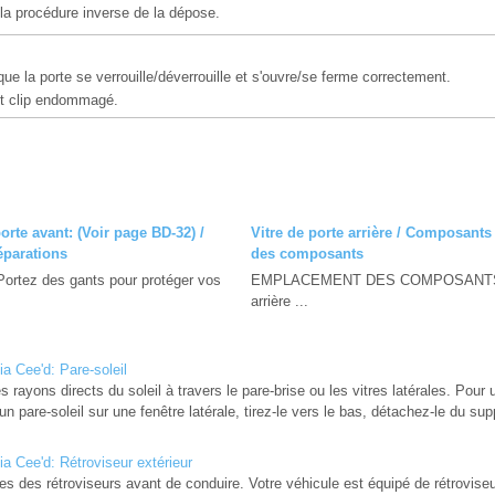
la procédure inverse de la dépose.
e la porte se verrouille/déverrouille et s'ouvre/se ferme correctement.
t clip endommagé.
orte avant: (Voir page BD-32) /
Vitre de porte arrière / Composant
éparations
des composants
z des gants pour protéger vos
EMPLACEMENT DES COMPOSANTS 1.
arrière ...
ia Cee'd: Pare-soleil
s rayons directs du soleil à travers le pare-brise ou les vitres latérales. Pour ut
 un pare-soleil sur une fenêtre latérale, tirez-le vers le bas, détachez-le du supp
ia Cee'd: Rétroviseur extérieur
es des rétroviseurs avant de conduire. Votre véhicule est équipé de rétroviseur