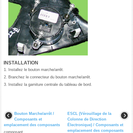
INSTALLATION
1.
Installez le bouton marche/arrêt.
2.
Branchez le connecteur du bouton marche/arrêt.
3.
Installez la garniture centrale du tableau de bord.
Bouton Marche/arrêt /
ESCL (Vérouillage de la
Composants et
Colonne de Direction
emplacement des composants
Électronique) / Composants et
emplacement des composants
composant ...