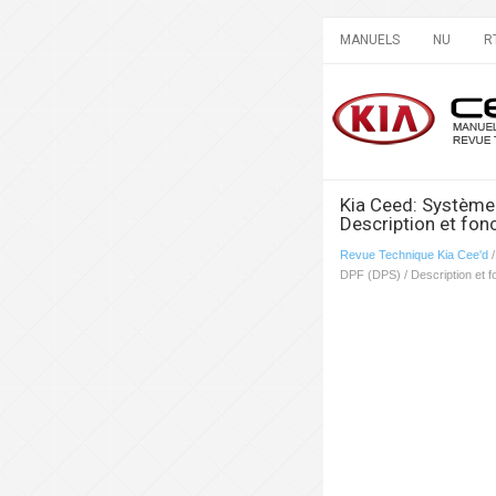
MANUELS
NU
R
Kia Ceed: Système
Description et fo
Revue Technique Kia Cee'd
DPF (DPS) / Description et 