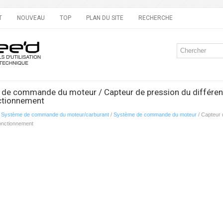
T
NOUVEAU
TOP
PLAN DU SITE
RECHERCHE
 de commande du moteur / Capteur de pression du différent
nctionnement
/
Système de commande du moteur/carburant
/
Système de commande du moteur
/ Capteur d
fonctionnement