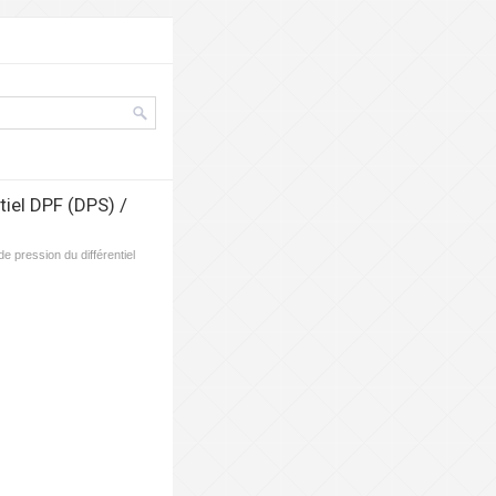
iel DPF (DPS) /
e pression du différentiel