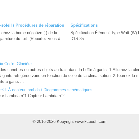
soleil / Procédures de réparation
Spécifications
nchez la borne négative (-) de la
Spécification Élément Type Watt (W)
garniture du toit. (Reportez-vous à
D1S 35 ...
ia Cee'd: Glacière
s canettes ou autres objets au frais dans la boîte à gants. 1.Allumez la clim
 gants réfrigérée varie en fonction de celle de la climatisation. 2.Tournez la 
te à gants ...
e'd: À capteur lambda / Diagrammes schématiques
eur Lambda n°1 Capteur Lambda n°2 ...
© 2016-2026 Kopyright www.kceedfr.com