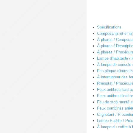
Spécifications
Composants et emp
À phares / Composa
À phares / Descripti
À phares / Procédure
Lampe d'habitacle / 
À lampe de console d
Feu plaque d'immatri
À interrupteur des f
Rhéostat / Procédure
Feux antibrouillard a
Feux antibrouillard a
Feu de stop monté en
Feux combinés arrièr
Clignotant / Procédu
Lampe Puddle / Proc
À lampe du coffre à 